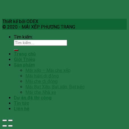
Thiết kế bởi ODEX
© 2020 - MÁI XẾP PHƯƠNG TRANG
Tìm kiếm:
Trang chủ
Giới Thiệu
Sản phẩm
Mái xếp – Mái che xếp
Mái hiên di động
Mái che di động
Mái Bạt Xếp, Bạt xếp, Bạt kéo
Mái che Nhà xe
Dự án đã thi công
Tin tức
Liên hệ