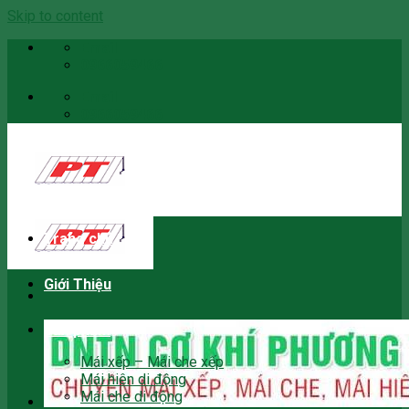
Skip to content
Email
0966059466
Email
0966059466
Trang chủ
Giới Thiệu
Sản phẩm
Mái xếp – Mái che xếp
Mái hiên di động
Mái che di động