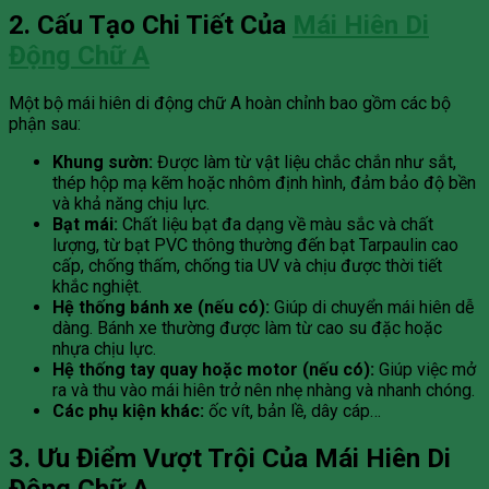
2. Cấu Tạo Chi Tiết Của
Mái Hiên Di
Động Chữ A
Một bộ mái hiên di động chữ A hoàn chỉnh bao gồm các bộ
phận sau:
Khung sườn:
Được làm từ vật liệu chắc chắn như sắt,
thép hộp mạ kẽm hoặc nhôm định hình, đảm bảo độ bền
và khả năng chịu lực.
Bạt mái:
Chất liệu bạt đa dạng về màu sắc và chất
lượng, từ bạt PVC thông thường đến bạt Tarpaulin cao
cấp, chống thấm, chống tia UV và chịu được thời tiết
khắc nghiệt.
Hệ thống bánh xe (nếu có):
Giúp di chuyển mái hiên dễ
dàng. Bánh xe thường được làm từ cao su đặc hoặc
nhựa chịu lực.
Hệ thống tay quay hoặc motor (nếu có):
Giúp việc mở
ra và thu vào mái hiên trở nên nhẹ nhàng và nhanh chóng.
Các phụ kiện khác:
ốc vít, bản lề, dây cáp…
3. Ưu Điểm Vượt Trội Của Mái Hiên Di