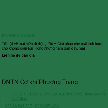
Mái hiên di động đôi
Tất tật về mái hiên di động đôi – Giải pháp che mát linh hoạt
cho không gian lớn Trong những năm gần đây, mái…
Liên hệ để báo giá
DNTN Cơ khí Phương Trang
F13 Đ. Sư Đoàn 9, Vĩnh Lộc A, Bình Chánh, Thành phố Hồ
Chí Minh
028 66 841 507
-
0966 059 466