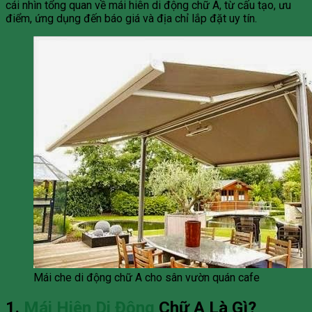
cái nhìn tổng quan về mái hiên di động chữ A, từ cấu tạo, ưu
điểm, ứng dụng đến báo giá và địa chỉ lắp đặt uy tín.
Mái che di động chữ A cho sân vườn quán cafe
1.
Mái Hiên Di Động
Chữ A Là Gì?