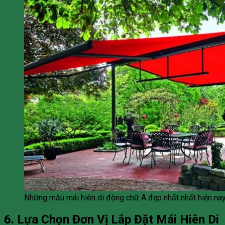
Những mẫu mái hiên di động chữ A đẹp nhất nhất hiện na
6. Lựa Chọn Đơn Vị Lắp Đặt Mái Hiên Di