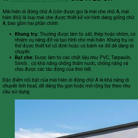
Mái hiên di động chữ A (còn được gọi là mái che chữ A, mái
hiên đôi) là loại mái che được thiết kế với hình dáng giống chữ
A, bao gồm hai phần chính:
Khung trụ:
Thường được làm từ sắt, thép hoặc nhôm, có
nhiệm vụ nâng đỡ và tạo hình cho mái hiên. Khung trụ có
thể được thiết kế cố định hoặc có bánh xe để dễ dàng di
chuyển.
Bạt che:
Được làm từ các chất liệu như PVC, Tarpaulin,
Simili… có khả năng chống thấm nước, chống nắng và
chịu được các tác động của thời tiết.
Đặc điểm nổi bật của mái hiên di động chữ A là khả năng di
chuyển linh hoạt, dễ dàng thu gọn hoặc mở rộng tùy theo nhu
cầu sử dụng.