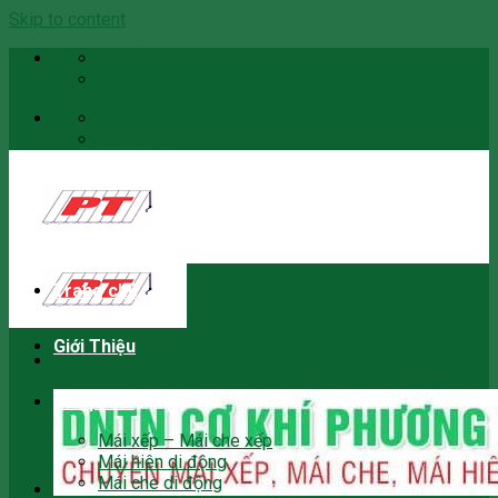
Skip to content
Email
0966059466
Email
0966059466
Trang chủ
Giới Thiệu
Sản phẩm
Mái xếp – Mái che xếp
Mái hiên di động
Mái che di động