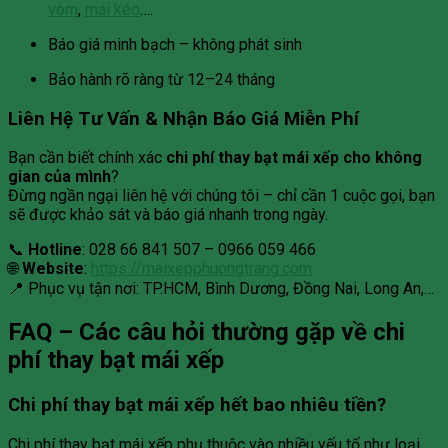
vòm
,
mái kéo
….
Báo giá minh bạch – không phát sinh
Bảo hành rõ ràng từ 12–24 tháng
Liên Hệ Tư Vấn & Nhận Báo Giá Miễn Phí
Bạn cần biết chính xác
chi phí thay bạt mái xếp cho không
gian của mình
?
Đừng ngần ngại liên hệ với chúng tôi – chỉ cần 1 cuộc gọi, bạn
sẽ được khảo sát và báo giá nhanh trong ngày.
📞
Hotline
: 028 66 841 507 – 0966 059 466
🌐
Website
:
https://maixepphuongtrang.com
📍 Phục vụ tận nơi: TP.HCM, Bình Dương, Đồng Nai, Long An,…
FAQ – Các câu hỏi thường gặp về chi
phí thay bạt mái xếp
Chi phí thay bạt mái xếp hết bao nhiêu tiền?
Chi phí thay bạt mái xếp phụ thuộc vào nhiều yếu tố như loại