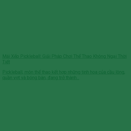
Mái Xếp Pickleball: Giải Pháp Chơi Thể Thao Không Ngại Thời
Tiết
Pickleball, môn thể thao kết hợp những tinh hoa của cầu lông,
quần vợt và bóng bàn, đang trở thành...