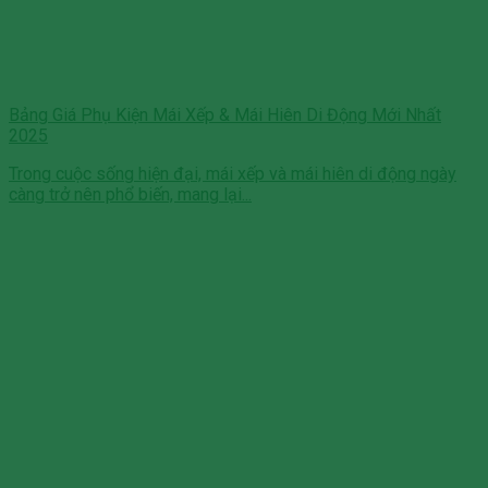
Bảng Giá Phụ Kiện Mái Xếp & Mái Hiên Di Động Mới Nhất
2025
Trong cuộc sống hiện đại, mái xếp và mái hiên di động ngày
càng trở nên phổ biến, mang lại...