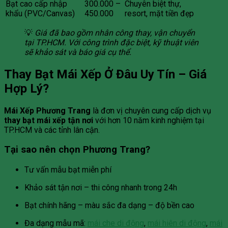
Bạt cao cấp nhập
300.000 –
Chuyên biệt thự,
khẩu (PVC/Canvas)
450.000
resort, mặt tiền đẹp
💡
Giá đã bao gồm nhân công thay, vận chuyển
tại TP.HCM. Với công trình đặc biệt, kỹ thuật viên
sẽ khảo sát và báo giá cụ thể.
Thay Bạt Mái Xếp Ở Đâu Uy Tín – Giá
Hợp Lý?
Mái Xếp Phương Trang
là đơn vị chuyên cung cấp dịch vụ
thay bạt mái xếp tận nơi
với hơn 10 năm kinh nghiệm tại
TP.HCM và các tỉnh lân cận.
Tại sao nên chọn Phương Trang?
Tư vấn mẫu bạt miễn phí
Khảo sát tận nơi – thi công nhanh trong 24h
Bạt chính hãng – màu sắc đa dạng – độ bền cao
Đa dạng mẫu mã:
mái che di động
,
mái hiên di động
,
mái