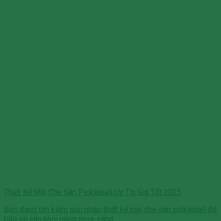
Thiết Kế Mái Che Sân Pickleball Uy Tín Giá Tốt 2025
Bạn đang tìm kiếm giải pháp thiết kế mái che sân pickleball để
bảo vệ sân khỏi nắng mưa, nâng...