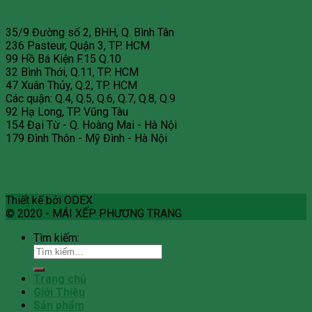
35/9 Đường số 2, BHH, Q. Bình Tân
236 Pasteur, Quận 3, TP. HCM
99 Hồ Bá Kiện F.15 Q.10
32 Bình Thới, Q.11, TP. HCM
47 Xuân Thủy, Q.2, TP. HCM
Các quận: Q.4, Q.5, Q.6, Q.7, Q.8, Q.9
92 Hạ Long, TP. Vũng Tàu
154 Đại Từ - Q. Hoàng Mai - Hà Nội
179 Đình Thôn - Mỹ Đình - Hà Nội
Thiết kế bởi ODEX
© 2020 - MÁI XẾP PHƯƠNG TRANG
Tìm kiếm:
Trang chủ
Giới Thiệu
Sản phẩm