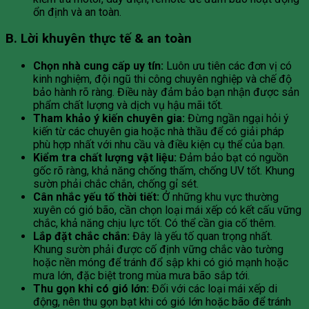
ổn định và an toàn.
B. Lời khuyên thực tế & an toàn
Chọn nhà cung cấp uy tín:
Luôn ưu tiên các đơn vị có
kinh nghiệm, đội ngũ thi công chuyên nghiệp và chế độ
bảo hành rõ ràng. Điều này đảm bảo bạn nhận được sản
phẩm chất lượng và dịch vụ hậu mãi tốt.
Tham khảo ý kiến chuyên gia:
Đừng ngần ngại hỏi ý
kiến từ các chuyên gia hoặc nhà thầu để có giải pháp
phù hợp nhất với nhu cầu và điều kiện cụ thể của bạn.
Kiểm tra chất lượng vật liệu:
Đảm bảo bạt có nguồn
gốc rõ ràng, khả năng chống thấm, chống UV tốt. Khung
sườn phải chắc chắn, chống gỉ sét.
Cân nhắc yếu tố thời tiết:
Ở những khu vực thường
xuyên có gió bão, cần chọn loại mái xếp có kết cấu vững
chắc, khả năng chịu lực tốt. Có thể cần gia cố thêm.
Lắp đặt chắc chắn:
Đây là yếu tố quan trọng nhất.
Khung sườn phải được cố định vững chắc vào tường
hoặc nền móng để tránh đổ sập khi có gió mạnh hoặc
mưa lớn, đặc biệt trong mùa mưa bão sắp tới.
Thu gọn khi có gió lớn:
Đối với các loại mái xếp di
động, nên thu gọn bạt khi có gió lớn hoặc bão để tránh