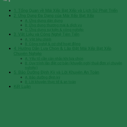
1. Tổng Quan về Mái Xếp Bạt Xếp và Lịch Sử Phát Triển
2. Ứng Dụng Đa Dạng của Mái Xếp Bạt Xếp
A. Ứng dụng dân dụng
B. Ứng dụng thương mại & dịch vụ
C. Ứng dụng sự kiện & công nghiệp
3. Vật Liệu và Công Nghệ Tiên Tiến
A. Vật liệu chính
B. Công nghệ & cơ chế hoạt động
4. Hướng Dẫn Lựa Chọn & Lắp Đặt Mái Xếp Bạt Xếp
Chuyên Nghiệp
A. Yếu tố cần cân nhắc khi lựa chọn
B. Quy trình lắp đặt cơ bản (khuyến nghị thuê đơn vị chuyên
nghiệp)
5. Bảo Dưỡng Định Kỳ và Lời Khuyên An Toàn
A. Bảo dưỡng định kỳ
B. Lời khuyên thực tế & an toàn
Kết Luận