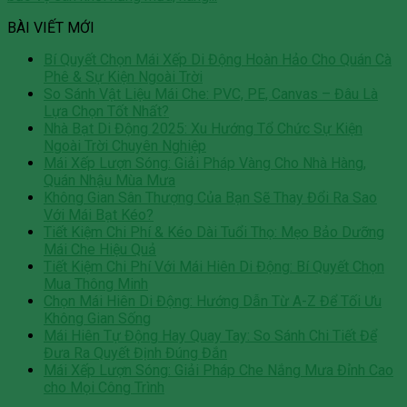
BÀI VIẾT MỚI
Bí Quyết Chọn Mái Xếp Di Động Hoàn Hảo Cho Quán Cà
Phê & Sự Kiện Ngoài Trời
So Sánh Vật Liệu Mái Che: PVC, PE, Canvas – Đâu Là
Lựa Chọn Tốt Nhất?
Nhà Bạt Di Động 2025: Xu Hướng Tổ Chức Sự Kiện
Ngoài Trời Chuyên Nghiệp
Mái Xếp Lượn Sóng: Giải Pháp Vàng Cho Nhà Hàng,
Quán Nhậu Mùa Mưa
Không Gian Sân Thượng Của Bạn Sẽ Thay Đổi Ra Sao
Với Mái Bạt Kéo?
Tiết Kiệm Chi Phí & Kéo Dài Tuổi Thọ: Mẹo Bảo Dưỡng
Mái Che Hiệu Quả
Tiết Kiệm Chi Phí Với Mái Hiên Di Động: Bí Quyết Chọn
Mua Thông Minh
Chọn Mái Hiên Di Động: Hướng Dẫn Từ A-Z Để Tối Ưu
Không Gian Sống
Mái Hiên Tự Động Hay Quay Tay: So Sánh Chi Tiết Để
Đưa Ra Quyết Định Đúng Đắn
Mái Xếp Lượn Sóng: Giải Pháp Che Nắng Mưa Đỉnh Cao
cho Mọi Công Trình