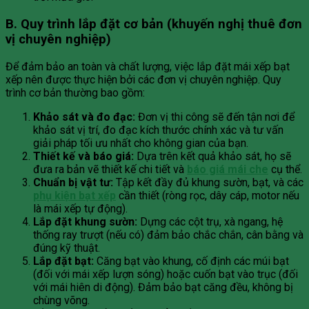
B. Quy trình lắp đặt cơ bản (khuyến nghị thuê đơn
vị chuyên nghiệp)
Để đảm bảo an toàn và chất lượng, việc lắp đặt mái xếp bạt
xếp nên được thực hiện bởi các đơn vị chuyên nghiệp. Quy
trình cơ bản thường bao gồm:
Khảo sát và đo đạc:
Đơn vị thi công sẽ đến tận nơi để
khảo sát vị trí, đo đạc kích thước chính xác và tư vấn
giải pháp tối ưu nhất cho không gian của bạn.
Thiết kế và báo giá:
Dựa trên kết quả khảo sát, họ sẽ
đưa ra bản vẽ thiết kế chi tiết và
báo giá mái che
cụ thể.
Chuẩn bị vật tư:
Tập kết đầy đủ khung sườn, bạt, và các
phụ kiện bạt xếp
cần thiết (ròng rọc, dây cáp, motor nếu
là mái xếp tự động).
Lắp đặt khung sườn:
Dựng các cột trụ, xà ngang, hệ
thống ray trượt (nếu có) đảm bảo chắc chắn, cân bằng và
đúng kỹ thuật.
Lắp đặt bạt:
Căng bạt vào khung, cố định các múi bạt
(đối với mái xếp lượn sóng) hoặc cuốn bạt vào trục (đối
với mái hiên di động). Đảm bảo bạt căng đều, không bị
chùng võng.