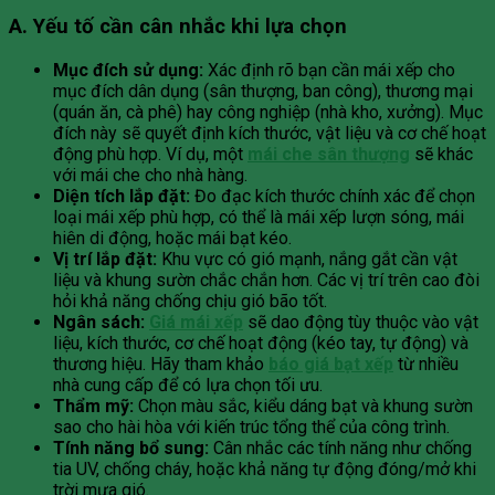
A. Yếu tố cần cân nhắc khi lựa chọn
Mục đích sử dụng:
Xác định rõ bạn cần mái xếp cho
mục đích dân dụng (sân thượng, ban công), thương mại
(quán ăn, cà phê) hay công nghiệp (nhà kho, xưởng). Mục
đích này sẽ quyết định kích thước, vật liệu và cơ chế hoạt
động phù hợp. Ví dụ, một
mái che sân thượng
sẽ khác
với mái che cho nhà hàng.
Diện tích lắp đặt:
Đo đạc kích thước chính xác để chọn
loại mái xếp phù hợp, có thể là mái xếp lượn sóng, mái
hiên di động, hoặc mái bạt kéo.
Vị trí lắp đặt:
Khu vực có gió mạnh, nắng gắt cần vật
liệu và khung sườn chắc chắn hơn. Các vị trí trên cao đòi
hỏi khả năng chống chịu gió bão tốt.
Ngân sách:
Giá mái xếp
sẽ dao động tùy thuộc vào vật
liệu, kích thước, cơ chế hoạt động (kéo tay, tự động) và
thương hiệu. Hãy tham khảo
báo giá bạt xếp
từ nhiều
nhà cung cấp để có lựa chọn tối ưu.
Thẩm mỹ:
Chọn màu sắc, kiểu dáng bạt và khung sườn
sao cho hài hòa với kiến trúc tổng thể của công trình.
Tính năng bổ sung:
Cân nhắc các tính năng như chống
tia UV, chống cháy, hoặc khả năng tự động đóng/mở khi
trời mưa gió.