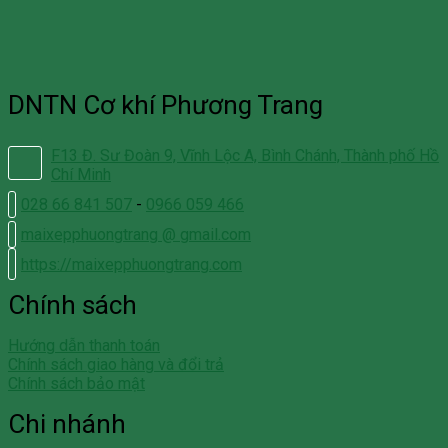
DNTN Cơ khí Phương Trang
F13 Đ. Sư Đoàn 9, Vĩnh Lộc A, Bình Chánh, Thành phố Hồ
Chí Minh
028 66 841 507
-
0966 059 466
maixepphuongtrang @ gmail.com
https://maixepphuongtrang.com
Chính sách
Hướng dẫn thanh toán
Chính sách giao hàng và đổi trả
Chính sách bảo mật
Chi nhánh