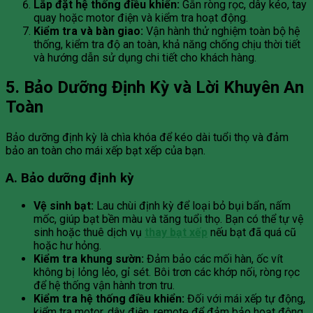
Lắp đặt hệ thống điều khiển:
Gắn ròng rọc, dây kéo, tay
quay hoặc motor điện và kiểm tra hoạt động.
Kiểm tra và bàn giao:
Vận hành thử nghiệm toàn bộ hệ
thống, kiểm tra độ an toàn, khả năng chống chịu thời tiết
và hướng dẫn sử dụng chi tiết cho khách hàng.
5. Bảo Dưỡng Định Kỳ và Lời Khuyên An
Toàn
Bảo dưỡng định kỳ là chìa khóa để kéo dài tuổi thọ và đảm
bảo an toàn cho mái xếp bạt xếp của bạn.
A. Bảo dưỡng định kỳ
Vệ sinh bạt:
Lau chùi định kỳ để loại bỏ bụi bẩn, nấm
mốc, giúp bạt bền màu và tăng tuổi thọ. Bạn có thể tự vệ
sinh hoặc thuê dịch vụ
thay bạt xếp
nếu bạt đã quá cũ
hoặc hư hỏng.
Kiểm tra khung sườn:
Đảm bảo các mối hàn, ốc vít
không bị lỏng lẻo, gỉ sét. Bôi trơn các khớp nối, ròng rọc
để hệ thống vận hành trơn tru.
Kiểm tra hệ thống điều khiển:
Đối với mái xếp tự động,
kiểm tra motor, dây điện, remote để đảm bảo hoạt động