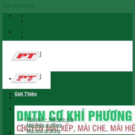
Skip to content
Email
0966059466
Email
0966059466
Trang chủ
Giới Thiệu
Sản phẩm
Mái xếp – Mái che xếp
Mái hiên di động
Mái che di động