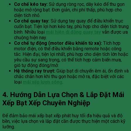
Cơ chế kéo tay:
Sử dụng ròng rọc, dây kéo để thu gọn
hoặc mở rộng bạt. Đơn giản, chi phí thấp, phù hợp cho
diện tích nhỏ.
Cơ chế quay tay:
Sử dụng tay quay để điều khiển trục
cuốn bạt. Tiện lợi hơn kéo tay, phù hợp cho diện tích trung
bình. Nhiều loại
mái hiên di động quay tay
vẫn được ưa
chuộng hiện nay.
Cơ chế tự động (motor điều khiển từ xa):
Tích hợp
motor điện, có thể điều khiển bằng remote hoặc công
tắc. Hiện đại, tiện lợi nhất, phù hợp cho diện tích lớn hoặc
yêu cầu sự sang trọng, có thể tích hợp cảm biến mưa,
gió tự động đóng/mở.
Hệ thống ray trượt:
Giúp bạt di chuyển êm ái, ổn định và
chắc chắn hơn khi thu gọn hoặc mở ra, đặc biệt với các
loại
mái xếp lượn sóng
.
4. Hướng Dẫn Lựa Chọn & Lắp Đặt Mái
Xếp Bạt Xếp Chuyên Nghiệp
Để đảm bảo mái xếp bạt xếp phát huy tối đa hiệu quả và độ
bền, việc lựa chọn và lắp đặt cần được thực hiện một cách kỹ
lưỡng.