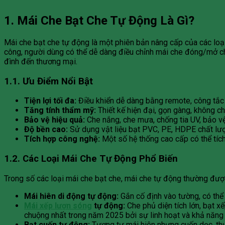
1. Mái Che Bạt Che Tự Động Là Gì?
Mái che bạt che tự động là một phiên bản nâng cấp của các loại
công, người dùng có thể dễ dàng điều chỉnh mái che đóng/mở chỉ
đình đến thương mại.
1.1. Ưu Điểm Nổi Bật
Tiện lợi tối đa:
Điều khiển dễ dàng bằng remote, công tắc
Tăng tính thẩm mỹ:
Thiết kế hiện đại, gọn gàng, không chi
Bảo vệ hiệu quả:
Che nắng, che mưa, chống tia UV, bảo vệ
Độ bền cao:
Sử dụng vật liệu bạt PVC, PE, HDPE chất lư
Tích hợp công nghệ:
Một số hệ thống cao cấp có thể tích
1.2. Các Loại Mái Che Tự Động Phổ Biến
Trong số các loại mái che bạt che, mái che tự động thường đư
Mái hiên di động tự động:
Gắn cố định vào tường, có thể
Mái xếp lượn sóng
tự động:
Che phủ diện tích lớn, bạt x
chuộng nhất trong năm 2025 bởi sự linh hoạt và khả năng
Bạt cuốn tự động:
Tương tự mái hiên nhưng cuốn dọc, thư