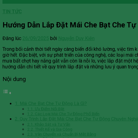
TIN TỨC
Hướng Dẫn Lắp Đặt Mái Che Bạt Che Tự Đ
Đăng lúc
26/09/2025
bởi
Nguyễn Duy Kiên
Trong bối cảnh thời tiết ngày càng biến đổi khó lường, việc tìm 
giờ hết. Đặc biệt, với sự phát triển của công nghệ, các loại mái
mưa bất chợt hay nắng gắt vẫn còn là nỗi lo, việc lắp đặt một h
hướng dẫn chi tiết về quy trình lắp đặt và những lưu ý quan trọ
Nội dung
1. Mái Che Bạt Che Tự Động Là Gì?
1.1. Ưu Điểm Nổi Bật
1.2. Các Loại Mái Che Tự Động Phổ Biến
2. Quy Trình Lắp Đặt Mái Che Bạt Che Tự Động Chuyên Nghi
2.1. Khảo Sát và Tư Vấn
2.2. Thiết Kế và Gia Công
2.3. Vận Chuyển và Chuẩn Bị Mặt Bằng