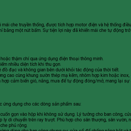
 mái che truyền thống, được tích hợp motor điện và hệ thống điều
 bằng một nút bấm. Sự tiện lợi này đã khiến mái che tự động trở
 hoặc thậm chí qua ứng dụng điện thoại thông minh.
ếm nhiều diện tích khi thu gọn.
 đồ đạc và không gian bên dưới khỏi tác động của thời tiết.
ợng cao cùng khung sườn thép mạ kẽm, nhôm hợp kim hoặc inox, đ
 hợp cảm biến gió, nắng, mưa để tự động đóng/mở, mang lại sự an 
ợc ứng dụng cho các dòng sản phẩm sau:
 cuốn gọn vào hộp khi không sử dụng. Lý tưởng cho ban công, cửa
ếp ly di chuyển trên ray trượt. Phù hợp cho sân thượng, sân vườn,
 che phủ rộng.
ờng dùng cho ban công chung cư, cửa sổ để chống nắng hắt và tạ