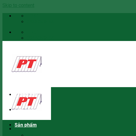
Skip to content
Email
0966059466
Email
0966059466
Trang chủ
Giới Thiệu
Sản phẩm
Mái xếp – Mái che xếp