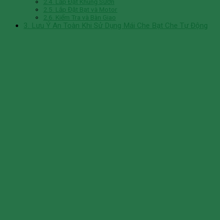
2.4. Lắp Đặt Khung Sườn
2.5. Lắp Đặt Bạt và Motor
2.6. Kiểm Tra và Bàn Giao
3. Lưu Ý An Toàn Khi Sử Dụng Mái Che Bạt Che Tự Động