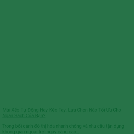
Mái Xếp Tự Động Hay Kéo Tay: Lựa Chọn Nào Tối Ưu Cho
Ngân Sách Của Bạn?
Trong bối cảnh đô thị hóa nhanh chóng và nhu cầu tận dụng
không gian ngoài trời ngày càng cao...