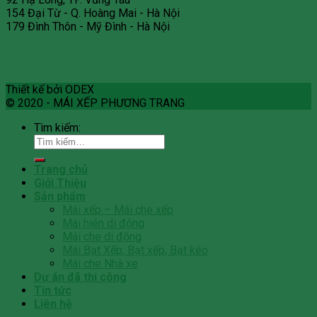
154 Đại Từ - Q. Hoàng Mai - Hà Nội
179 Đình Thôn - Mỹ Đình - Hà Nội
Thiết kế bởi ODEX
© 2020 - MÁI XẾP PHƯƠNG TRANG
Tìm kiếm:
Trang chủ
Giới Thiệu
Sản phẩm
Mái xếp – Mái che xếp
Mái hiên di động
Mái che di động
Mái Bạt Xếp, Bạt xếp, Bạt kéo
Mái che Nhà xe
Dự án đã thi công
Tin tức
Liên hệ