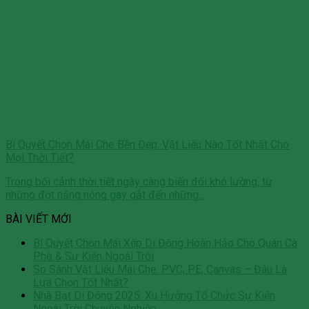
Bí Quyết Chọn Mái Che Bền Đẹp: Vật Liệu Nào Tốt Nhất Cho
Mọi Thời Tiết?
Trong bối cảnh thời tiết ngày càng biến đổi khó lường, từ
những đợt nắng nóng gay gắt đến những...
BÀI VIẾT MỚI
Bí Quyết Chọn Mái Xếp Di Động Hoàn Hảo Cho Quán Cà
Phê & Sự Kiện Ngoài Trời
So Sánh Vật Liệu Mái Che: PVC, PE, Canvas – Đâu Là
Lựa Chọn Tốt Nhất?
Nhà Bạt Di Động 2025: Xu Hướng Tổ Chức Sự Kiện
Ngoài Trời Chuyên Nghiệp