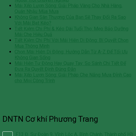
Mái Xếp Lượn Sóng: Giải Pháp Vàng Cho Nhà Hàng,
Quán Nhậu Mùa Mưa
Không Gian Sân Thượng Của Bạn Sẽ Thay Đổi Ra Sao
Với Mái Bạt Kéo?
Tiết Kiệm Chi Phí & Kéo Dài Tuổi Thọ: Mẹo Bảo Dưỡng
Mái Che Hiệu Quả
Tiết Kiệm Chi Phí Với Mái Hiên Di Động: Bí Quyết Chọn
Mua Thông Minh
Chọn Mái Hiên Di Động: Hướng Dẫn Từ A-Z Để Tối Ưu
Không Gian Sống
Mái Hiên Tự Động Hay Quay Tay: So Sánh Chi Tiết Để
Đưa Ra Quyết Định Đúng Đắn
Mái Xếp Lượn Sóng: Giải Pháp Che Nắng Mưa Đỉnh Cao
cho Mọi Công Trình
DNTN Cơ khí Phương Trang
F13 Đ. Sư Đoàn 9, Vĩnh Lộc A, Bình Chánh, Thành phố Hồ