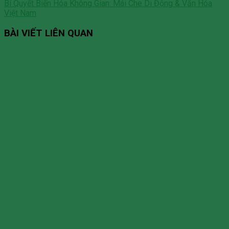
Bí Quyết Biến Hóa Không Gian: Mái Che Di Động & Văn Hóa
Việt Nam
BÀI VIẾT LIÊN QUAN