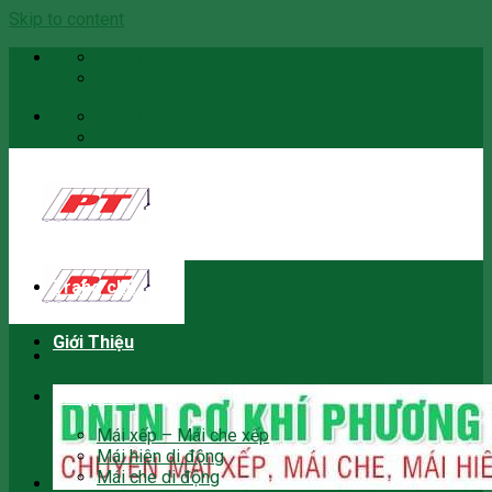
Skip to content
Email
0966059466
Email
0966059466
Trang chủ
Giới Thiệu
Sản phẩm
Mái xếp – Mái che xếp
Mái hiên di động
Mái che di động