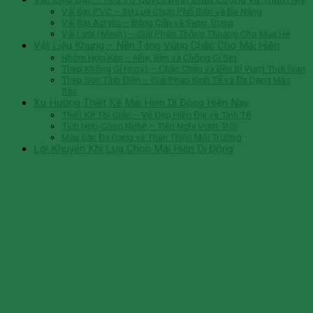
Vải Bạt PVC – Sự Lựa Chọn Phổ Biến và Đa Năng
Vải Bạt Acrylic – Đẳng Cấp và Sang Trọng
Vải Lưới (Mesh) – Giải Pháp Thông Thoáng Cho Mùa Hè
Vật Liệu Khung – Nền Tảng Vững Chắc Cho Mái Hiên
Nhôm Hợp Kim – Nhẹ, Bền và Chống Gỉ Sét
Thép Không Gỉ (Inox) – Chắc Chắn và Bền Bỉ Vượt Thời Gian
Thép Sơn Tĩnh Điện – Giải Pháp Kinh Tế và Đa Dạng Màu
Sắc
Xu Hướng Thiết Kế Mái Hiên Di Động Hiện Nay
Thiết Kế Tối Giản – Vẻ Đẹp Hiện Đại và Tinh Tế
Tích Hợp Công Nghệ – Tiện Nghi Vượt Trội
Màu Sắc Đa Dạng và Thân Thiện Môi Trường
Lời Khuyên Khi Lựa Chọn Mái Hiên Di Động