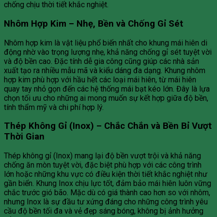
chống chịu thời tiết khắc nghiệt.
Nhôm Hợp Kim – Nhẹ, Bền và Chống Gỉ Sét
Nhôm hợp kim là vật liệu phổ biến nhất cho khung mái hiên di
động nhờ vào trọng lượng nhẹ, khả năng chống gỉ sét tuyệt vời
và độ bền cao. Đặc tính dễ gia công cũng giúp các nhà sản
xuất tạo ra nhiều mẫu mã và kiểu dáng đa dạng. Khung nhôm
hợp kim phù hợp với hầu hết các loại mái hiên, từ mái hiên
quay tay nhỏ gọn đến các hệ thống mái bạt kéo lớn. Đây là lựa
chọn tối ưu cho những ai mong muốn sự kết hợp giữa độ bền,
tính thẩm mỹ và chi phí hợp lý.
Thép Không Gỉ (Inox) – Chắc Chắn và Bền Bỉ Vượt
Thời Gian
Thép không gỉ (Inox) mang lại độ bền vượt trội và khả năng
chống ăn mòn tuyệt vời, đặc biệt phù hợp với các công trình
lớn hoặc những khu vực có điều kiện thời tiết khắc nghiệt như
gần biển. Khung Inox chịu lực tốt, đảm bảo mái hiên luôn vững
chắc trước gió bão. Mặc dù có giá thành cao hơn so với nhôm,
nhưng Inox là sự đầu tư xứng đáng cho những công trình yêu
cầu độ bền tối đa và vẻ đẹp sáng bóng, không bị ảnh hưởng