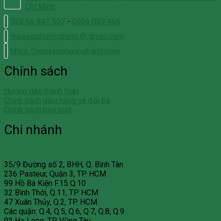
Chí Minh
028 66 841 507
-
0966 059 466
maixepphuongtrang @ gmail.com
https://maixepphuongtrang.com
Chính sách
Hướng dẫn thanh toán
Chính sách giao hàng và đổi trả
Chính sách bảo mật
Chi nhánh
35/9 Đường số 2, BHH, Q. Bình Tân
236 Pasteur, Quận 3, TP. HCM
99 Hồ Bá Kiện F.15 Q.10
32 Bình Thới, Q.11, TP. HCM
47 Xuân Thủy, Q.2, TP. HCM
Các quận: Q.4, Q.5, Q.6, Q.7, Q.8, Q.9
92 Hạ Long, TP. Vũng Tàu