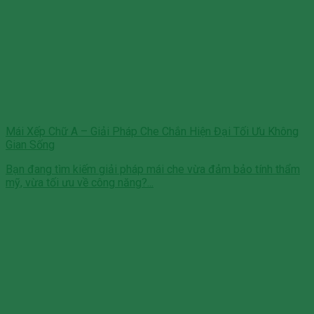
Mái Xếp Chữ A – Giải Pháp Che Chắn Hiện Đại Tối Ưu Không
Gian Sống
Bạn đang tìm kiếm giải pháp mái che vừa đảm bảo tính thẩm
mỹ, vừa tối ưu về công năng?...