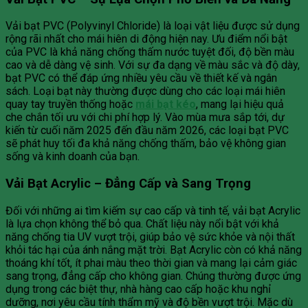
Vải bạt PVC (Polyvinyl Chloride) là loại vật liệu được sử dụng
rộng rãi nhất cho mái hiên di động hiện nay. Ưu điểm nổi bật
của PVC là khả năng chống thấm nước tuyệt đối, độ bền màu
cao và dễ dàng vệ sinh. Với sự đa dạng về màu sắc và độ dày,
bạt PVC có thể đáp ứng nhiều yêu cầu về thiết kế và ngân
sách. Loại bạt này thường được dùng cho các loại mái hiên
quay tay truyền thống hoặc
mái bạt kéo
, mang lại hiệu quả
che chắn tối ưu với chi phí hợp lý. Vào mùa mưa sắp tới, dự
kiến từ cuối năm 2025 đến đầu năm 2026, các loại bạt PVC
sẽ phát huy tối đa khả năng chống thấm, bảo vệ không gian
sống và kinh doanh của bạn.
Vải Bạt Acrylic – Đẳng Cấp và Sang Trọng
Đối với những ai tìm kiếm sự cao cấp và tinh tế, vải bạt Acrylic
là lựa chọn không thể bỏ qua. Chất liệu này nổi bật với khả
năng chống tia UV vượt trội, giúp bảo vệ sức khỏe và nội thất
khỏi tác hại của ánh nắng mặt trời. Bạt Acrylic còn có khả năng
thoáng khí tốt, ít phai màu theo thời gian và mang lại cảm giác
sang trọng, đẳng cấp cho không gian. Chúng thường được ứng
dụng trong các biệt thự, nhà hàng cao cấp hoặc khu nghỉ
dưỡng, nơi yêu cầu tính thẩm mỹ và độ bền vượt trội. Mặc dù