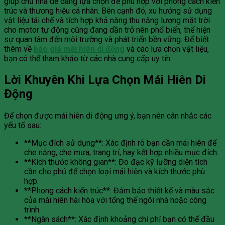
giúp chủ nhà dễ dàng lựa chọn để phù hợp với phong cách kiến
trúc và thương hiệu cá nhân. Bên cạnh đó, xu hướng sử dụng
vật liệu tái chế và tích hợp khả năng thu năng lượng mặt trời
cho motor tự động cũng đang dần trở nên phổ biến, thể hiện
sự quan tâm đến môi trường và phát triển bền vững. Để biết
thêm về
báo giá mái hiên di động
và các lựa chọn vật liệu,
bạn có thể tham khảo từ các nhà cung cấp uy tín.
Lời Khuyên Khi Lựa Chọn Mái Hiên Di
Động
Để chọn được mái hiên di động ưng ý, bạn nên cân nhắc các
yếu tố sau:
**Mục đích sử dụng**: Xác định rõ bạn cần mái hiên để
che nắng, che mưa, trang trí, hay kết hợp nhiều mục đích.
**Kích thước không gian**: Đo đạc kỹ lưỡng diện tích
cần che phủ để chọn loại mái hiên và kích thước phù
hợp.
**Phong cách kiến trúc**: Đảm bảo thiết kế và màu sắc
của mái hiên hài hòa với tổng thể ngôi nhà hoặc công
trình.
**Ngân sách**: Xác định khoảng chi phí bạn có thể đầu