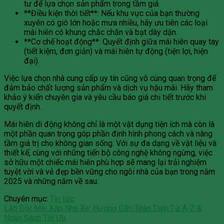
tư để lựa chọn sản phẩm trong tầm giá.
**Điều kiện thời tiết**: Nếu khu vực của bạn thường
xuyên có gió lớn hoặc mưa nhiều, hãy ưu tiên các loại
mái hiên có khung chắc chắn và bạt dày dặn.
**Cơ chế hoạt động**: Quyết định giữa mái hiên quay tay
(tiết kiệm, đơn giản) và mái hiên tự động (tiện lợi, hiện
đại).
Việc lựa chọn nhà cung cấp uy tín cũng vô cùng quan trọng để
đảm bảo chất lượng sản phẩm và dịch vụ hậu mãi. Hãy tham
khảo ý kiến chuyên gia và yêu cầu báo giá chi tiết trước khi
quyết định.
Mái hiên di động không chỉ là một vật dụng tiện ích mà còn là
một phần quan trọng góp phần định hình phong cách và nâng
tầm giá trị cho không gian sống. Với sự đa dạng về vật liệu và
thiết kế, cùng với những tiến bộ công nghệ không ngừng, việc
sở hữu một chiếc mái hiên phù hợp sẽ mang lại trải nghiệm
tuyệt vời và vẻ đẹp bền vững cho ngôi nhà của bạn trong năm
2025 và những năm về sau.
Chuyên mục:
Tin tức
Lắp Đặt Mái Xếp Nhà Xe: Hướng Dẫn Toàn Diện Từ A-Z &
Ngân Sách Tối Ưu